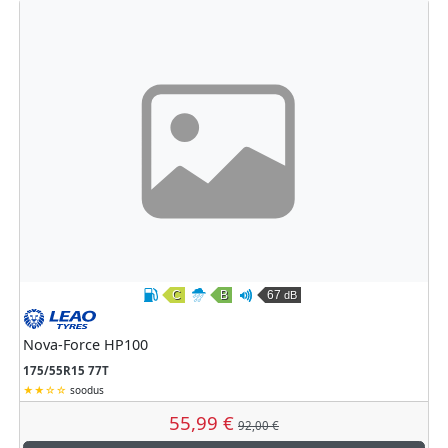
C
B
67
dB
Kütusesäästlikkus
Märghaardumine
Väline veeremismüra
Leao
Nova-Force HP100
175/55R15 77T
soodus
55,99 €
92,00 €