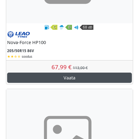
C
B
68
dB
Kütusesäästlikkus
Märghaardumine
Väline veeremismüra
Leao
Nova-Force HP100
205/50R15 86V
soodus
67,99 €
113,00 €
Vaata