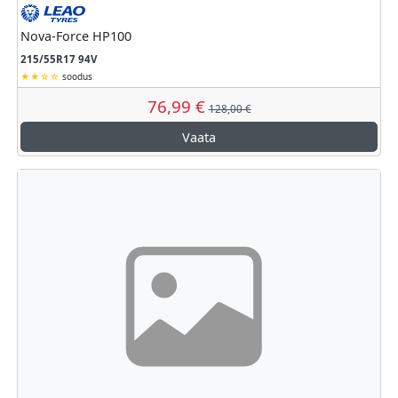
Kütusesäästlikkus
Märghaardumine
Väline veeremismüra
Leao
Nova-Force HP100
215/55R17 94V
soodus
76,99 €
128,00 €
Vaata