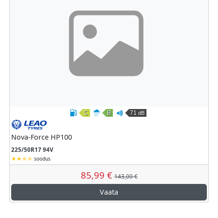
C
B
71
dB
Kütusesäästlikkus
Märghaardumine
Väline veeremismüra
Leao
Nova-Force HP100
225/50R17 94V
soodus
85,99 €
143,00 €
Vaata