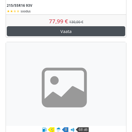
215/55R16 93V
soodus
77,99 €
130,00 €
Vaata
C
B
68
dB