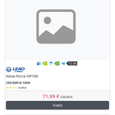
C
B
71
dB
Kütusesäästlikkus
Märghaardumine
Väline veeremismüra
Leao
Nova-Force HP100
235/60R16 100H
soodus
71,99 €
120,00 €
Vaata