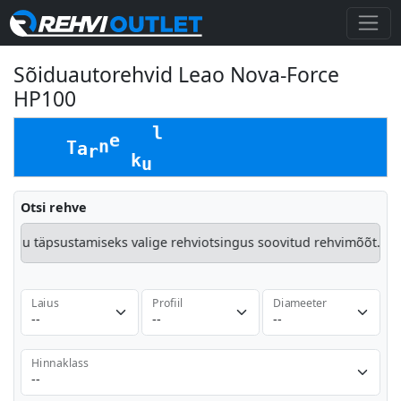
Sõiduautorehvid Leao Nova-Force
HP100
Otsi rehve
äpsustamiseks valige rehviotsingus soovitud rehvimõõt.
Kuvatak
Laius
Profiil
Diameeter
Hinnaklass