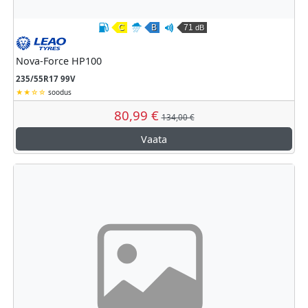
C
B
71
dB
Kütusesäästlikkus
Märghaardumine
Väline veeremismüra
Leao
Nova-Force HP100
235/55R17 99V
soodus
80,99 €
134,00 €
Vaata