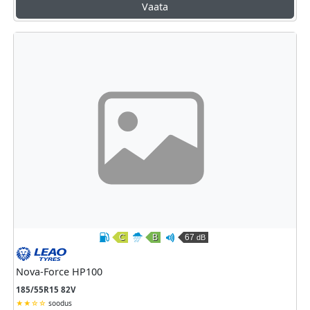
Vaata
C
B
67
dB
Kütusesäästlikkus
Märghaardumine
Väline veeremismüra
Leao
Nova-Force HP100
185/55R15 82V
soodus