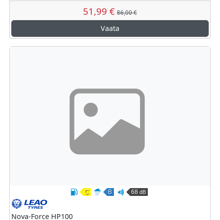
51,99 €
86,00 €
Vaata
C
B
68
dB
Kütusesäästlikkus
Märghaardumine
Väline veeremismüra
Leao
Nova-Force HP100