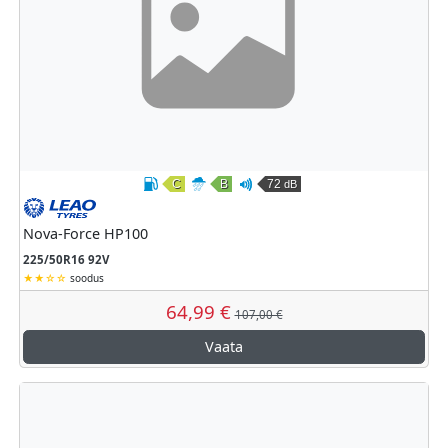
C
B
72
dB
Kütusesäästlikkus
Märghaardumine
Väline veeremismüra
Leao
Nova-Force HP100
225/50R16 92V
soodus
64,99 €
107,00 €
Vaata