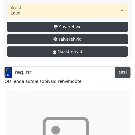
Bränd
Suverehvid
Talverehvid
Naastrehvid
Numbrimärk
Otsi
Otsi enda autole sobivaid rehvimõõte!