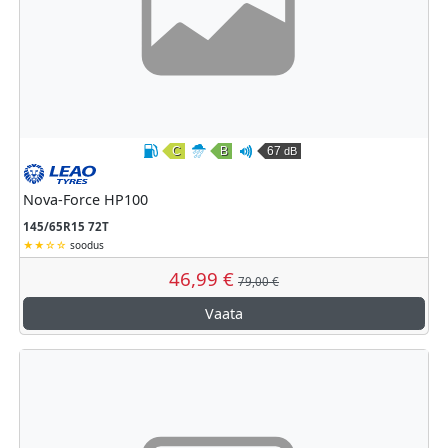
C
B
67
dB
Kütusesäästlikkus
Märghaardumine
Väline veeremismüra
Leao
Nova-Force HP100
145/65R15 72T
soodus
46,99 €
79,00 €
Vaata