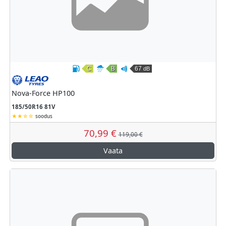
C
B
67
dB
Kütusesäästlikkus
Märghaardumine
Väline veeremismüra
Leao
Nova-Force HP100
185/50R16 81V
soodus
70,99 €
119,00 €
Vaata