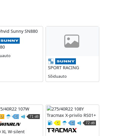
Sunny
80
duauto
ny
Sunny
SPORT RACING
Sõiduauto
D
C
71
dB
remismüra
Kütusesäästlikkus
Märghaardumine
Väline veeremismüra
C
C
72
dB
ilun
Winrun
Kütusesäästlikkus
Märghaardumine
Väline veeremismüra
Tracmax
 XL W-silent