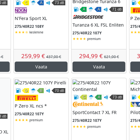
0
C
A
73
dB
dB
kkus
ardumine
äline veeremismüra
Kütusesäästlikkus
Märghaardumine
Väline veeremismüra
A
A
71
dB
Toyo
Nexen
Kütusesäästlikkus
Märghaardumine
Väline vee
Br
N'Fera Sport XL
P Ze
Turanza 6 XL FSL Enliten
275/40R22 108Y
275/
keskmine
275/40R22 107Y
premium
259,99 €
294,99 €
3
 €
437,00 €
621,00 €
Vaata
Vaata
D
B
70
dB
Kütusesäästlikkus
Märghaardumine
Väline veeremismüra
C
A
73
dB
Pirelli
Kütusesäästlikkus
Märghaardumine
Väline vee
Co
P Zero XL ncs *
SportContact 7 XL FR
Pilo
275/40R22 107Y
3
dB
kkus
ardumine
äline veeremismüra
premium
275/40R22 107Y
275/
Bridgestone
premium
O XL