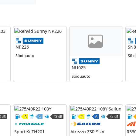
Sunny
Sunny
NP226
SN8
Sõiduauto
Sõi
Sun
NU025
Sõiduauto
3
C
C
73
C
A
72
dB
dB
dB
kkus
ardumine
äline veeremismüra
Kütusesäästlikkus
Märghaardumine
Väline veeremismüra
Kütusesäästlikkus
Märghaardumine
Väline vee
Landsail
Triangle
Sa
SporteX TH201
Atrezzo ZSR SUV
R330