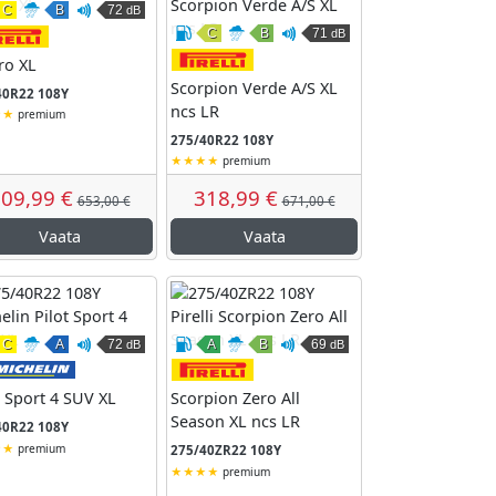
C
B
72
dB
Kütusesäästlikkus
Märghaardumine
Väline veeremismüra
C
B
71
dB
Pirelli
remismüra
Kütusesäästlikkus
Märghaardumine
Väline veeremismüra
idgestone
Pirelli
ro XL
Scorpion Verde A/S XL
40R22 108Y
ncs LR
premium
275/40R22 108Y
premium
09,99 €
318,99 €
653,00 €
671,00 €
Vaata
Vaata
C
A
72
A
B
69
dB
dB
remismüra
Kütusesäästlikkus
Märghaardumine
Väline veeremismüra
Kütusesäästlikkus
Märghaardumine
Väline veeremismüra
ntinental
Michelin
Pirelli
t Sport 4 SUV XL
Scorpion Zero All
Season XL ncs LR
40R22 108Y
premium
275/40ZR22 108Y
premium