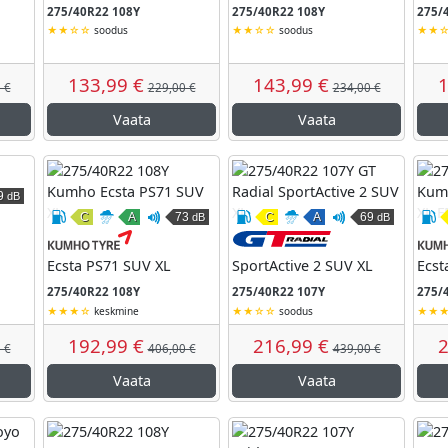
275/40R22 108Y
275/40R22 108Y
275/
soodus
soodus
133,99 €
143,99 €
1
 €
229,00 €
234,00 €
Vaata
Vaata
9
dB
kkus
ardumine
äline veeremismüra
C
A
73
C
A
69
dB
dB
Davanti
Kütusesäästlikkus
Märghaardumine
Väline veeremismüra
Kütusesäästlikkus
Märghaardumine
Väline vee
Kumho
GT
Ecsta PS71 SUV XL
SportActive 2 SUV XL
Ecst
275/40R22 108Y
275/40R22 107Y
275/
keskmine
soodus
192,99 €
216,99 €
2
 €
406,00 €
439,00 €
Vaata
Vaata