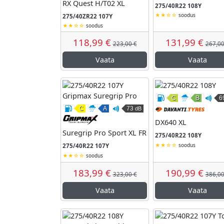
RX Quest H/T02 XL
275/40R22 108Y
soodus
275/40ZR22 107Y
soodus
118,99 €
131,99 €
223,00 €
267,00
Vaata
Vaata
C
B
6
Kütusesäästli
Märgha
V
C
A
73
dB
Kütusesäästlikkus
Märghaardumine
Väline veeremismüra
Gripmax
DX640 XL
Suregrip Pro Sport XL FR
275/40R22 108Y
soodus
275/40R22 107Y
soodus
183,99 €
190,99 €
323,00 €
386,00
Vaata
Vaata