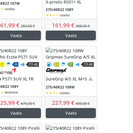
X-privilo RS01+ XL
40R22 107W
soodus
275/40R22 108Y
soodus
61,99 €
161,99 €
283,00 €
388,00 €
Vaata
Vaata
C
A
73
C
B
73
dB
dB
remismüra
Kütusesäästlikkus
Märghaardumine
Väline veeremismüra
Kütusesäästlikkus
Märghaardumine
Väline veeremismüra
 Radial
Kumho
Gripmax
a PS71 SUV XL FR
SureGrip A/S XL M+S
3PMSF
40R22 108Y
275/40R22 108W
keskmine
soodus
25,99 €
227,99 €
476,00 €
400,00 €
Vaata
Vaata