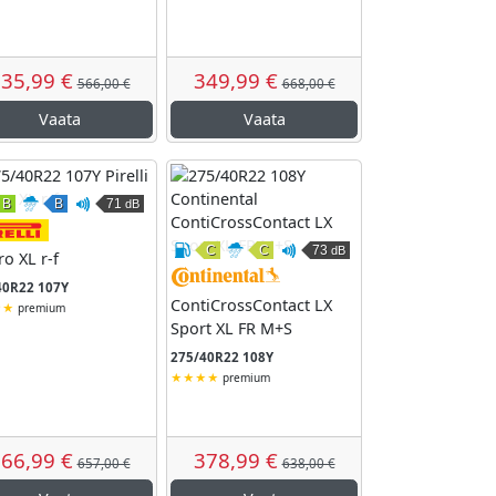
35,99 €
349,99 €
566,00 €
668,00 €
Vaata
Vaata
B
B
71
dB
Kütusesäästlikkus
Märghaardumine
Väline veeremismüra
Pirelli
remismüra
C
C
73
dB
chelin
ro XL r-f
Kütusesäästlikkus
Märghaardumine
Väline veeremismüra
Continental
40R22 107Y
ContiCrossContact LX
premium
Sport XL FR M+S
275/40R22 108Y
premium
66,99 €
378,99 €
657,00 €
638,00 €