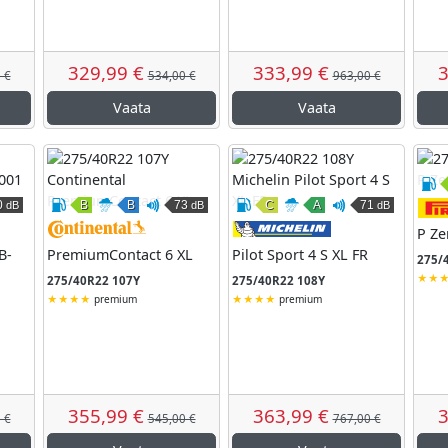
329,99 €
333,99 €
3
 €
534,00 €
963,00 €
Vaata
Vaata
0
B
B
73
C
A
71
dB
dB
dB
kkus
ardumine
äline veeremismüra
Kütusesäästlikkus
Märghaardumine
Väline veeremismüra
Kütusesäästlikkus
Märghaardumine
Väline vee
Bridgestone
Continental
Mi
P Ze
B-
PremiumContact 6 XL
Pilot Sport 4 S XL FR
275/
275/40R22 107Y
275/40R22 108Y
premium
premium
355,99 €
363,99 €
3
 €
545,00 €
767,00 €