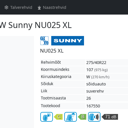
Talverehvid
Naastrehvid
7W Sunny NU025 XL
NU025 XL
Rehvimõõt
275/40R22
Koormusindeks
107
(975 kg)
Kiiruskategooria
W
(270 km/h)
Sõiduk
sõiduauto
Liik
suverehv
Tootmisaasta
26
Tootekood
167550
C
B
71
dB
Kütusesäästlikkus
Märghaardumine
Väline 