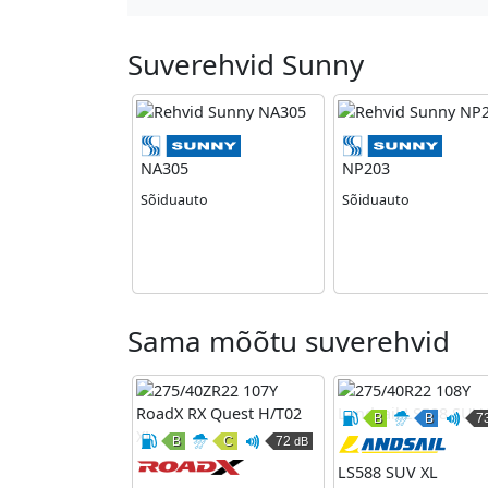
Suverehvid Sunny
Sunny
NA305
NP203
Sõiduauto
Sõiduauto
Sama mõõtu suverehvid
B
B
7
Kütusesäästli
Märgha
V
B
C
72
dB
Kütusesäästlikkus
Märghaardumine
Väline veeremismüra
RoadX
LS588 SUV XL