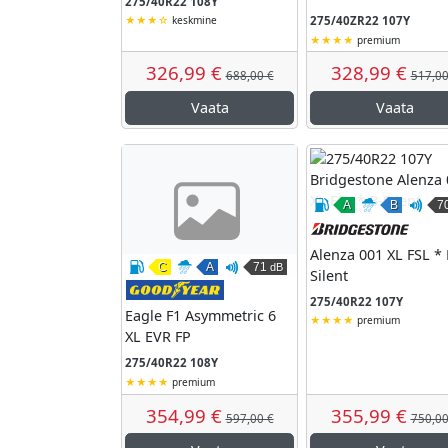
275/40R22 108Y
275/40ZR22 107Y
keskmine
premium
326,99 €
328,99 €
688,00 €
517,00
Vaata
Vaata
A
B
7
Kütusesäästli
Märgha
V
Alenza 001 XL FSL * 
C
A
71
dB
Silent
Kütusesäästlikkus
Märghaardumine
Väline veeremismüra
Goodyear
275/40R22 107Y
Eagle F1 Asymmetric 6
premium
XL EVR FP
275/40R22 108Y
premium
354,99 €
355,99 €
597,00 €
750,00