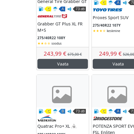
C
A
7
Kütusesäästli
Märgha
V
C
A
73
dB
Kütusesäästlikkus
Märghaardumine
Väline veeremismüra
General Tire
Proxes Sport SUV
Grabber GT Plus XL FR
275/40R22 107Y
M+S
keskmine
275/40R22 108Y
soodus
243,99 €
249,99 €
675,00 €
526,00
Vaata
Vaata
C
B
73
C
A
7
dB
Kütusesäästlikkus
Märghaardumine
Väline veeremismüra
Kütusesäästli
Märgha
V
Vredestein
Quatrac Pro+ XL
POTENZA SPORT EV
3PMSF
FSL Enliten